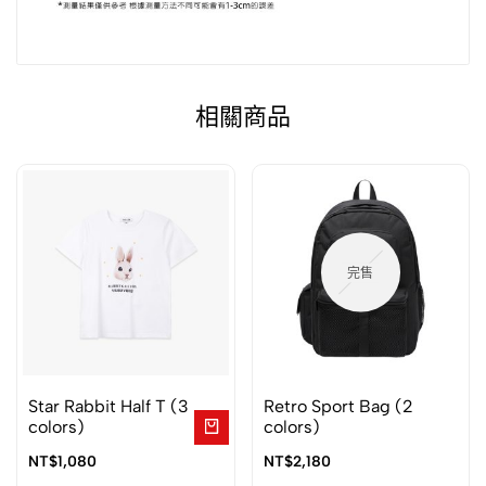
相關商品
完售
Star Rabbit Half T (3
Retro Sport Bag (2
colors)
colors)
NT$
1,080
NT$
2,180