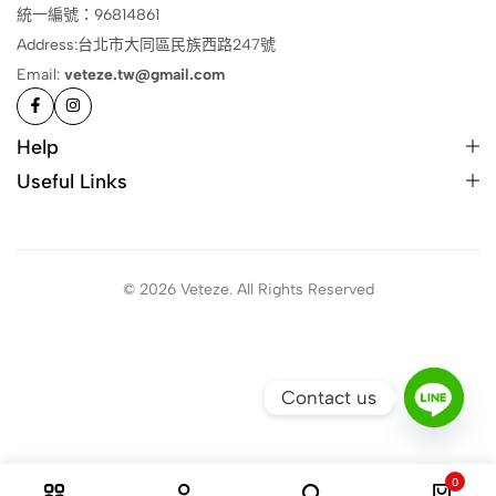
統一編號：96814861
Address:台北市大同區民族西路247號
Email:
veteze.tw@gmail.com
Help
Useful Links
© 2026 Veteze. All Rights Reserved
Contact us
0