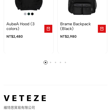
AubeA Hood (3
Brame Backpack
colors)
(Black)
NT$
2,480
NT$
2,980
維特思貿易有限公司