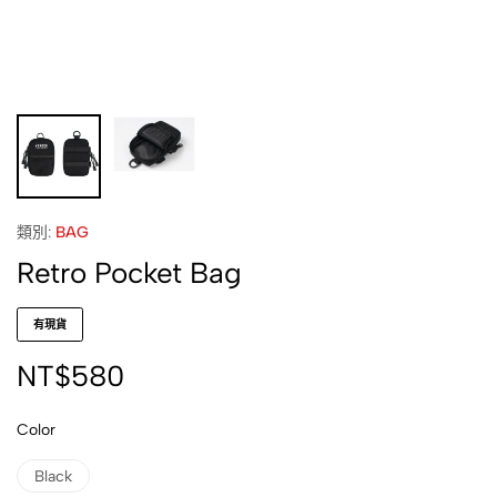
類別:
BAG
Retro Pocket Bag
有現貨
NT$
580
Color
Black