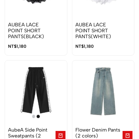
AUBEA LACE
AUBEA LACE
POINT SHORT
POINT SHORT
PANTS(BLACK)
PANTS(WHITE)
NT$
1,180
NT$
1,180
AubeA Side Point
Flower Denim Pants
Sweatpants (2
(2 colors)