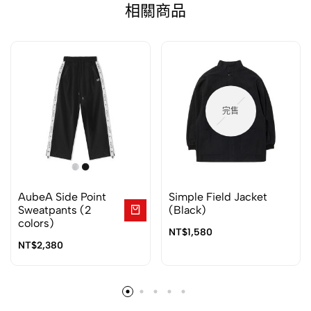
相關商品
完售
AubeA Side Point
Simple Field Jacket
Sweatpants (2
(Black)
colors)
NT$
1,580
NT$
2,380