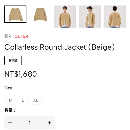
類別:
OUTER
Collarless Round Jacket (Beige)
有現貨
NT$
1,680
Size
M
L
XL
數量：