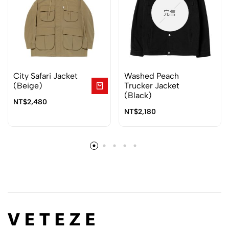
完售
City Safari Jacket
Washed Peach
(Beige)
Trucker Jacket
(Black)
NT$
2,480
NT$
2,180