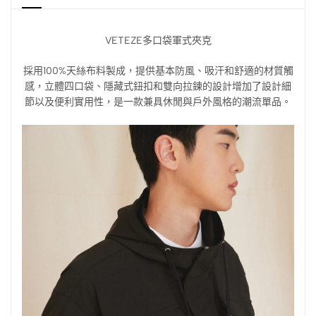
VETEZE多口袋軍式夾克
採用100%天絲布料製成，提供基本防風、吸汗和舒適的材質觸
感，立體四口袋、隱藏式鈕扣和雙向拉鍊的設計增加了設計細
節以及便利實用性，是一款兼具休閒與戶外風格的潮流單品。