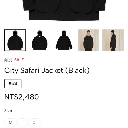
類別:
SALE
City Safari Jacket (Black)
有現貨
NT$
2,480
Size
M
L
XL