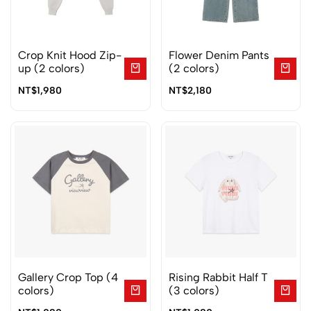
Crop Knit Hood Zip-
Flower Denim Pants
up (2 colors)
(2 colors)
NT$
1,980
NT$
2,180
Gallery Crop Top (4
Rising Rabbit Half T
colors)
(3 colors)