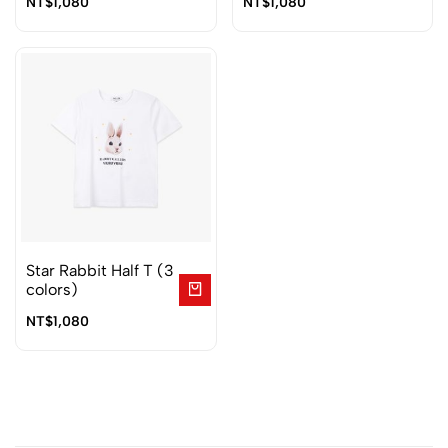
NT$
1,080
NT$
1,080
Star Rabbit Half T (3
colors)
NT$
1,080