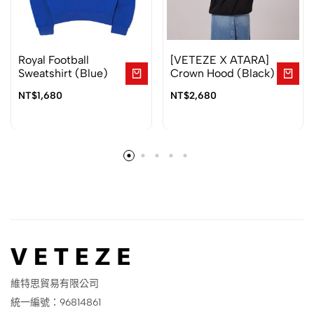
Royal Football
[VETEZE X ATARA]
Sweatshirt (Blue)
Crown Hood (Black)
NT$
1,680
NT$
2,680
維特思貿易有限公司
統一編號：96814861