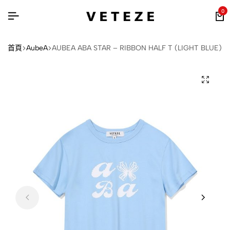
0
首頁
AubeA
AUBEA ABA STAR – RIBBON HALF T (LIGHT BLUE)