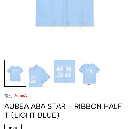
類別:
AubeA
AUBEA ABA STAR – RIBBON HALF
T (LIGHT BLUE)
有現貨