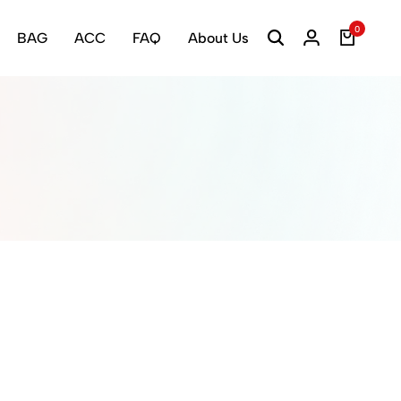
0
BAG
ACC
FAQ
About Us