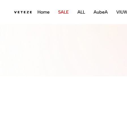
Home
SALE
ALL
AubeA
VIU
veteze